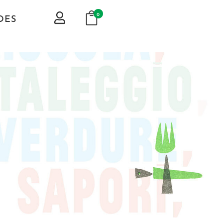
0
DES